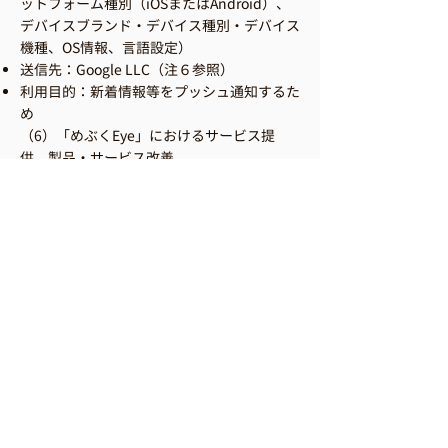
ットフォーム種別（iOSまたはAndroid）、
デバイスブランド・デバイス種別・デバイス
機種、OS情報、言語設定）
送信先：Google LLC（注６参照）
利用目的：新着情報等をプッシュ通知するた
め
（6）「めぶくEye」におけるサービス提
供、製品・サービス改善
送信情報：位置情報
送信先：当社、株式会社ゼンリンデータコ
ム、Apple Inc.
利用目的：経路・施設の検索等の当社サービ
ス提供、めぶくEyeその他の送信先製品・サ
ービスの改善
（7）「めぶくEye」におけるテレビ電話サ
ービス提供
送信情報：ニックネーム、メールアドレス
送信先：スピンシェル株式会社
利用目的：テレビ電話サービス提供
（8）「めぶくコミュニティ」におけるサー
ビス提供